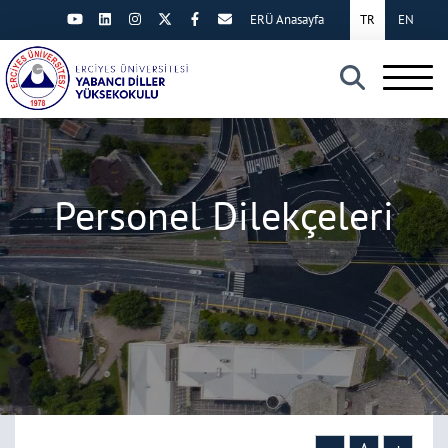
ERÜ Anasayfa
TR
EN
×
Personel Dilekçeleri