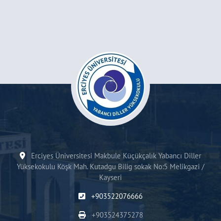
Erciyes Üniversitesi Makbule Küçükçalık Yabancı Diller
Yüksekokulu Köşk Mah. Kutadgu Bilig sokak No:5 Melikgazi /
Kayseri
+903522076666
+903524375278