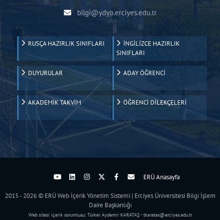
bilgi@ydyo.erciyes.edu.tr
RUSÇA HAZIRLIK SINIFLARI
İNGİLİZCE HAZIRLIK
SINIFLARI
DUYURULAR
ADAY ÖĞRENCİ
AKADEMİK TAKVİM
ÖĞRENCİ DİLEKÇELERİ
ERÜ Anasayfa
2015 - 2026 © ERÜ Web İçerik Yönetim Sistemi | Erciyes Üniversitesi Bilgi İşlem
Daire Başkanlığı
Web sitesi içerik sorumlusu: Türker Aydemir KARATAŞ - tkaratas@erciyes.edu.tr