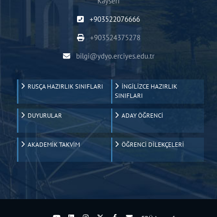
Kayseri
+903522076666
+903524375278
bilgi@ydyo.erciyes.edu.tr
RUSÇA HAZIRLIK SINIFLARI
İNGİLİZCE HAZIRLIK
SINIFLARI
DUYURULAR
ADAY ÖĞRENCİ
AKADEMİK TAKVİM
ÖĞRENCİ DİLEKÇELERİ