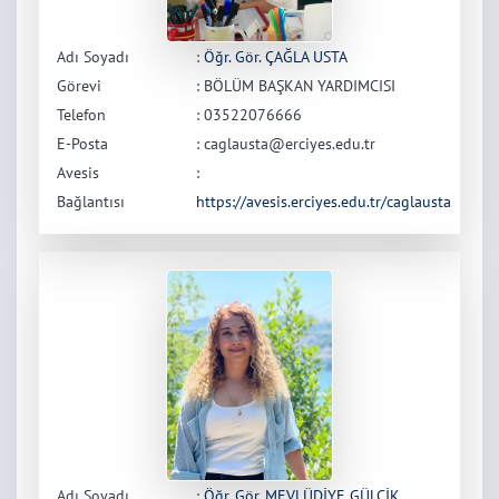
Adı Soyadı
:
Öğr. Gör. ÇAĞLA USTA
Görevi
: BÖLÜM BAŞKAN YARDIMCISI
Telefon
: 03522076666
E-Posta
: caglausta@erciyes.edu.tr
Avesis
:
Bağlantısı
https://avesis.erciyes.edu.tr/caglausta
Adı Soyadı
:
Öğr. Gör. MEVLÜDİYE GÜLCİK