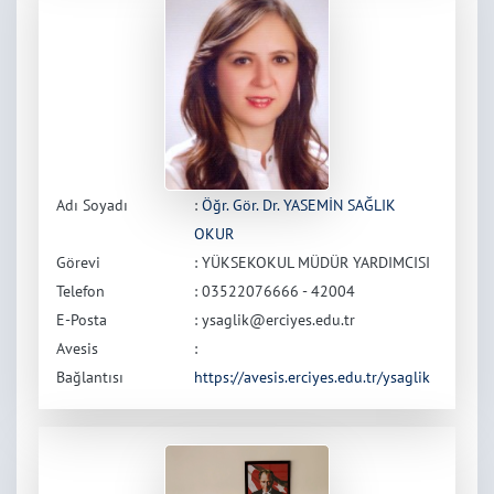
Adı Soyadı
:
Öğr. Gör. Dr. YASEMİN SAĞLIK
OKUR
Görevi
: YÜKSEKOKUL MÜDÜR YARDIMCISI
Telefon
: 03522076666 - 42004
E-Posta
: ysaglik@erciyes.edu.tr
Avesis
:
Bağlantısı
https://avesis.erciyes.edu.tr/ysaglik