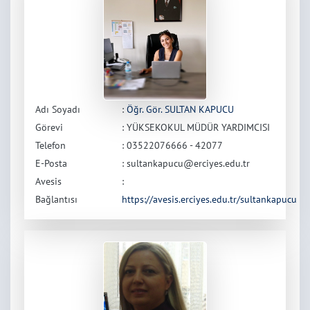
Adı Soyadı
:
Öğr. Gör. SULTAN KAPUCU
Görevi
: YÜKSEKOKUL MÜDÜR YARDIMCISI
Telefon
: 03522076666 - 42077
E-Posta
: sultankapucu@erciyes.edu.tr
Avesis
:
Bağlantısı
https://avesis.erciyes.edu.tr/sultankapucu