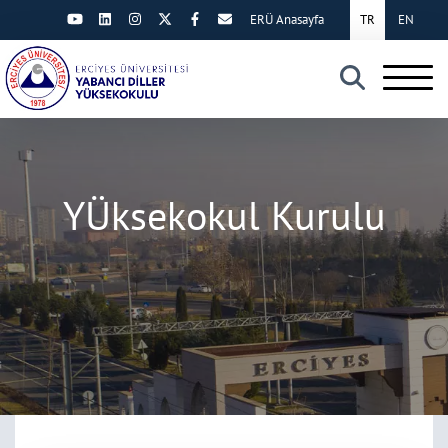
ERÜ Anasayfa
TR
EN
×
YÜksekokul Kurulu