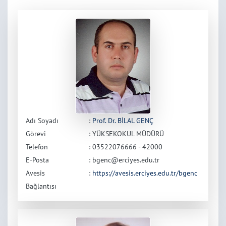
Adı Soyadı
:
Prof. Dr. BİLAL GENÇ
Görevi
: YÜKSEKOKUL MÜDÜRÜ
Telefon
: 03522076666 - 42000
E-Posta
: bgenc@erciyes.edu.tr
Avesis
:
https://avesis.erciyes.edu.tr/bgenc
Bağlantısı