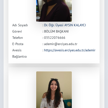
Adı Soyadı
:
Dr. Öğr. Üyesi AYSIN KALAYCI
Görevi
: BÖLÜM BAŞKANI
Telefon
: 03522076666
E-Posta
: ademir@erciyes.edu.tr
Avesis
:
https://avesis.erciyes.edu.tr/ademir
Bağlantısı