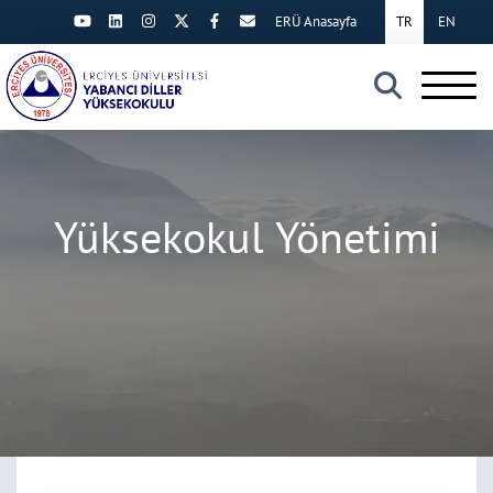
ERÜ Anasayfa
TR
EN
×
Yüksekokul Yönetimi