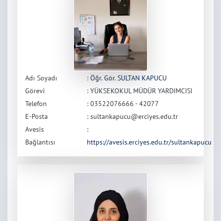
Adı Soyadı
:
Öğr. Gör. SULTAN KAPUCU
Görevi
: YÜKSEKOKUL MÜDÜR YARDIMCISI
Telefon
: 03522076666 - 42077
E-Posta
: sultankapucu@erciyes.edu.tr
Avesis
:
Bağlantısı
https://avesis.erciyes.edu.tr/sultankapucu