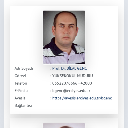
Adı Soyadı
:
Prof. Dr. BİLAL GENÇ
Görevi
: YÜKSEKOKUL MÜDÜRÜ
Telefon
: 03522076666 - 42000
E-Posta
: bgenc@erciyes.edu.tr
Avesis
:
https://avesis.erciyes.edu.tr/bgenc
Bağlantısı