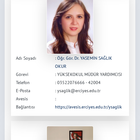
Adı Soyadı
:
Öğr. Gör. Dr. YASEMİN SAĞLIK
OKUR
Görevi
: YÜKSEKOKUL MÜDÜR YARDIMCISI
Telefon
: 03522076666 - 42004
E-Posta
: ysaglik@erciyes.edu.tr
Avesis
:
Bağlantısı
https://avesis.erciyes.edu.tr/ysaglik