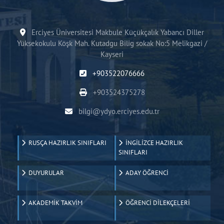
Erciyes Üniversitesi Makbule Küçükçalık Yabancı Diller
Yüksekokulu Köşk Mah. Kutadgu Bilig sokak No:5 Melikgazi /
Kayseri
+903522076666
+903524375278
bilgi@ydyo.erciyes.edu.tr
RUSÇA HAZIRLIK SINIFLARI
İNGİLİZCE HAZIRLIK
SINIFLARI
DUYURULAR
ADAY ÖĞRENCİ
AKADEMİK TAKVİM
ÖĞRENCİ DİLEKÇELERİ