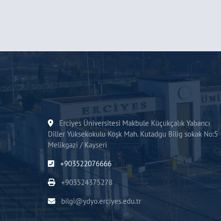
Erciyes Üniversitesi Makbule Küçükçalık Yabancı
Diller Yüksekokulu Köşk Mah. Kutadgu Bilig sokak No:5
Melikgazi / Kayseri
+903522076666
+903524375278
bilgi@ydyo.erciyes.edu.tr