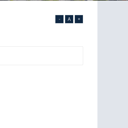
-
A
+