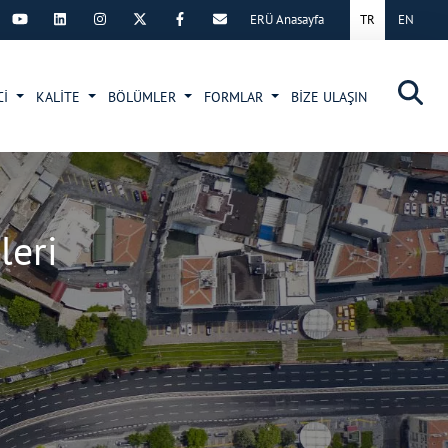
ERÜ Anasayfa
TR
EN
×
Cİ
KALİTE
BÖLÜMLER
FORMLAR
BİZE ULAŞIN
leri