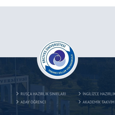
RUSÇA HAZIRLIK SINIFLARI
İNGİLİZCE HAZIRLIK
ADAY ÖĞRENCİ
AKADEMİK TAKVİM