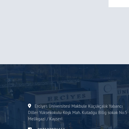
Erciyes Üniversitesi Makbule Küçükçalık Yabancı
Diller Yüksekokulu Köşk Mah. Kutadgu Bilig sokak No:5
Melikgazi / Kayseri