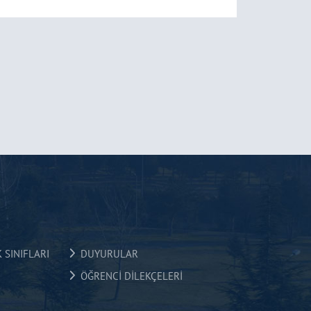
 SINIFLARI
DUYURULAR
ÖĞRENCİ DİLEKÇELERİ