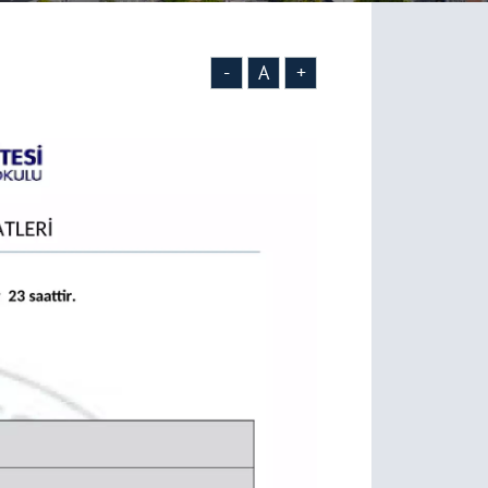
-
A
+