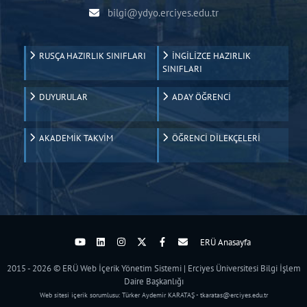
bilgi@ydyo.erciyes.edu.tr
RUSÇA HAZIRLIK SINIFLARI
İNGİLİZCE HAZIRLIK
SINIFLARI
DUYURULAR
ADAY ÖĞRENCİ
AKADEMİK TAKVİM
ÖĞRENCİ DİLEKÇELERİ
ERÜ Anasayfa
2015 - 2026 © ERÜ Web İçerik Yönetim Sistemi | Erciyes Üniversitesi Bilgi İşlem
Daire Başkanlığı
Web sitesi içerik sorumlusu: Türker Aydemir KARATAŞ - tkaratas@erciyes.edu.tr