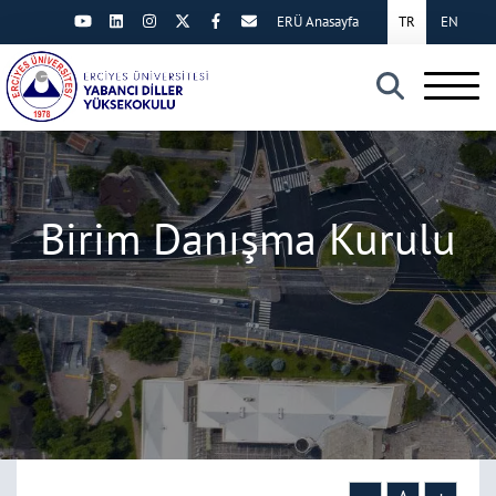
ERÜ Anasayfa
TR
EN
×
Birim Danışma Kurulu