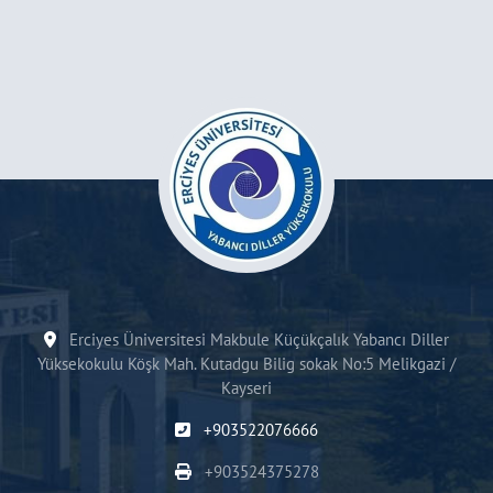
Erciyes Üniversitesi Makbule Küçükçalık Yabancı Diller
Yüksekokulu Köşk Mah. Kutadgu Bilig sokak No:5 Melikgazi /
Kayseri
+903522076666
+903524375278