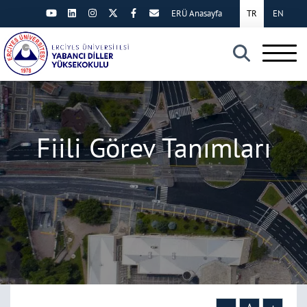
ERÜ Anasayfa
TR
EN
×
Fiili Görev Tanımları