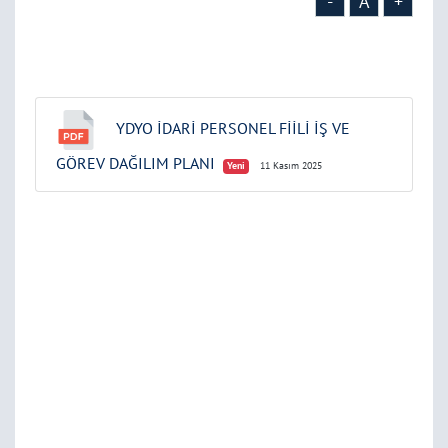
-
A
+
YDYO İDARİ PERSONEL FİİLİ İŞ VE
GÖREV DAĞILIM PLANI
Yeni
11 Kasım 2025