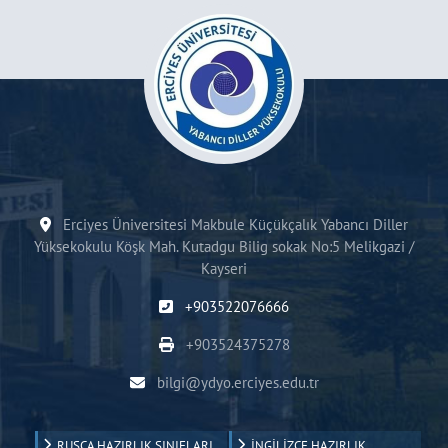
Erciyes Üniversitesi Makbule Küçükçalık Yabancı Diller
Yüksekokulu Köşk Mah. Kutadgu Bilig sokak No:5 Melikgazi /
Kayseri
+903522076666
+903524375278
bilgi@ydyo.erciyes.edu.tr
RUSÇA HAZIRLIK SINIFLARI
İNGİLİZCE HAZIRLIK