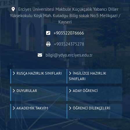
Erciyes Üniversitesi Makbule Küçükçalık Yabancı Diller
Yüksekokulu Köşk Mah. Kutadgu Bilig sokak No:5 Melikgazi /
Kayseri
+903522076666
+903524375278
bilgi@ydyo.erciyes.edu.tr
RUSÇA HAZIRLIK SINIFLARI
İNGİLİZCE HAZIRLIK
SINIFLARI
DUYURULAR
ADAY ÖĞRENCİ
AKADEMİK TAKVİM
ÖĞRENCİ DİLEKÇELERİ