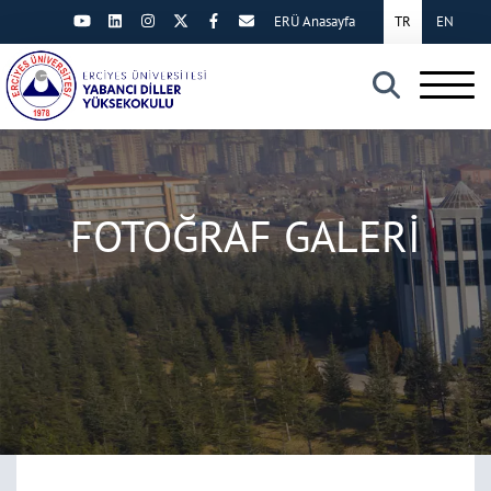
ERÜ Anasayfa
TR
EN
×
FOTOĞRAF GALERİ