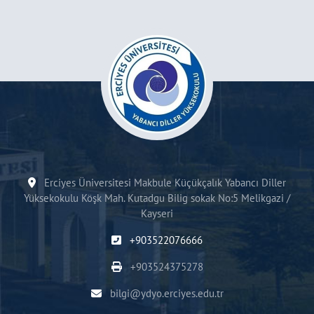
Erciyes Üniversitesi Makbule Küçükçalık Yabancı Diller
Yüksekokulu Köşk Mah. Kutadgu Bilig sokak No:5 Melikgazi /
Kayseri
+903522076666
+903524375278
bilgi@ydyo.erciyes.edu.tr