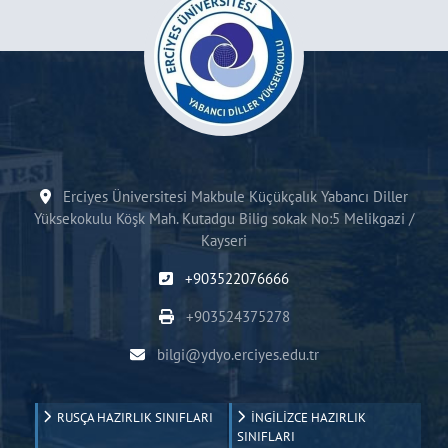
Erciyes Üniversitesi Makbule Küçükçalık Yabancı Diller
Yüksekokulu Köşk Mah. Kutadgu Bilig sokak No:5 Melikgazi /
Kayseri
+903522076666
+903524375278
bilgi@ydyo.erciyes.edu.tr
RUSÇA HAZIRLIK SINIFLARI
İNGİLİZCE HAZIRLIK
SINIFLARI