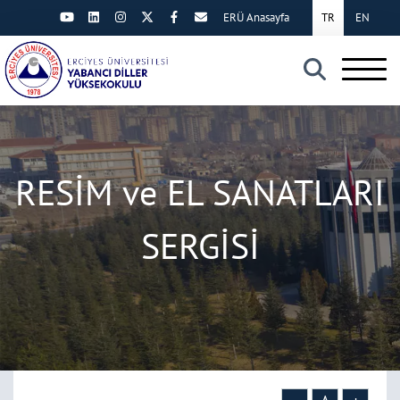
ERÜ Anasayfa
TR
EN
×
RESİM ve EL SANATLARI
SERGİSİ